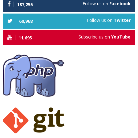
Follow us on
Facebook
187,255
Follow us on
Twitter
60,968
Subscribe us on
YouTube
11,695