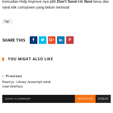
kemudian Help Improve nya pilih
Don't Send
klik
Next
terus dan
nanti klik componen yang belum terinstal
Tags :
SHARE THIS
YOU MIGHT ALSO LIKE
Previous
React.js - Library Javascript untuk
User Interface
LEAVE A COMMENT
FACEBOOK
DISQUS