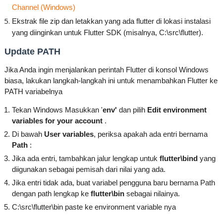
Channel (Windows)
Ekstrak file zip dan letakkan yang ada flutter di lokasi instalasi
yang diinginkan untuk Flutter SDK (misalnya, C:\src\flutter).
Update PATH
Jika Anda ingin menjalankan perintah Flutter di konsol Windows
biasa, lakukan langkah-langkah ini untuk menambahkan Flutter ke
PATH variabelnya
Tekan Windows Masukkan '
env'
dan pilih
Edit environment
variables for your account
.
Di bawah
User variables
, periksa apakah ada entri bernama
Path
:
Jika ada entri, tambahkan jalur lengkap untuk
flutter\bind
yang
diigunakan sebagai pemisah dari nilai yang ada.
Jika entri tidak ada, buat variabel pengguna baru bernama Path
dengan path lengkap ke
flutter\bin
sebagai nilainya.
C:\src\flutter\bin paste ke environment variable nya